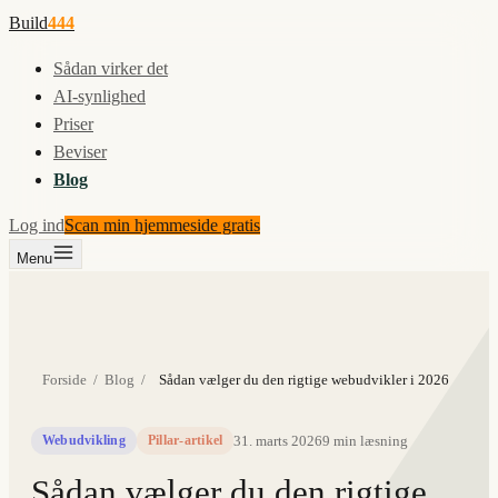
Build
444
Sådan virker det
AI-synlighed
Priser
Beviser
Blog
Log ind
Scan min hjemmeside gratis
Menu
Forside
/
Blog
/
Sådan vælger du den rigtige webudvikler i 2026
31. marts 2026
9
min læsning
Webudvikling
Pillar-artikel
Sådan vælger du den rigtige