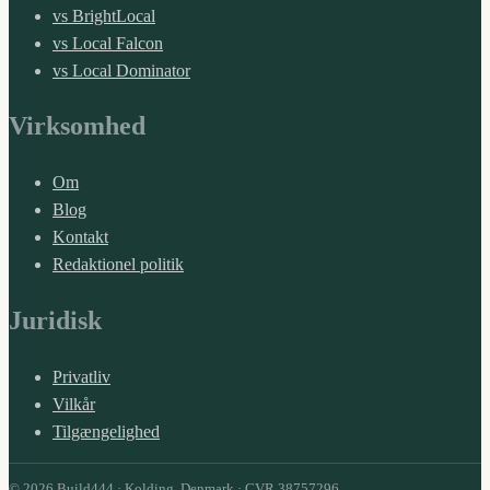
vs BrightLocal
vs Local Falcon
vs Local Dominator
Virksomhed
Om
Blog
Kontakt
Redaktionel politik
Juridisk
Privatliv
Vilkår
Tilgængelighed
© 2026 Build444 · Kolding, Denmark · CVR 38757296