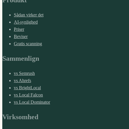
Produkt
Sådan virker det
AI-synlighed
Priser
Beviser
Gratis scanning
Sammenlign
vs Semrush
vs Ahrefs
vs BrightLocal
vs Local Falcon
vs Local Dominator
Virksomhed