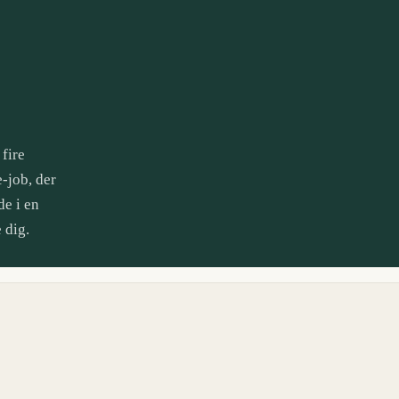
 fire
-job, der
de i en
 dig.