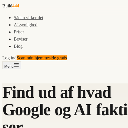
Build
444
Sådan virker det
AI-synlighed
Priser
Beviser
Blog
Log ind
Scan min hjemmeside gratis
Menu
Find ud af hvad
Google og AI fakt
ser.