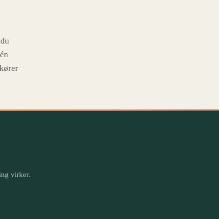
 du
 én
 kører
ng virker.