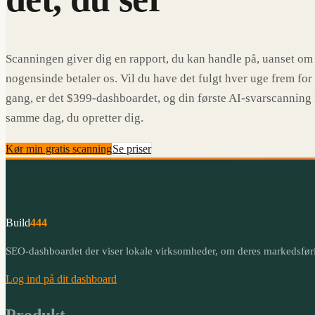
Scanningen giver dig en rapport, du kan handle på, uanset om
nogensinde betaler os. Vil du have det fulgt hver uge frem for
gang, er det $399-dashboardet, og din første AI-svarscanning
samme dag, du opretter dig.
Kør min gratis scanning
Se priser
Build
444
SEO-dashboardet der viser lokale virksomheder, om deres markedsføri
Log ind på dit dashboard