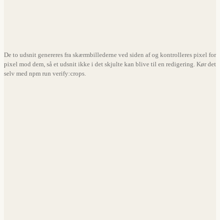
Udsnit, beskåret fra optagelsen ved siden af.
De to udsnit genereres fra skærmbillederne ved siden af og kontrolleres pixel for
pixel mod dem, så et udsnit ikke i det skjulte kan blive til en redigering. Kør det
selv med npm run verify:crops.