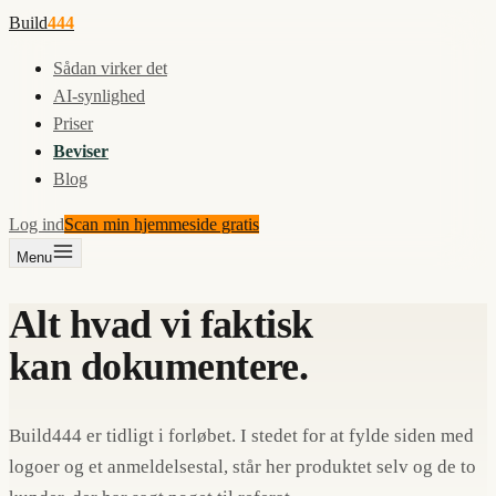
Build
444
Sådan virker det
AI-synlighed
Priser
Beviser
Blog
Log ind
Scan min hjemmeside gratis
Menu
Alt hvad vi faktisk
kan dokumentere.
Build444 er tidligt i forløbet. I stedet for at fylde siden med
logoer og et anmeldelsestal, står her produktet selv og de to