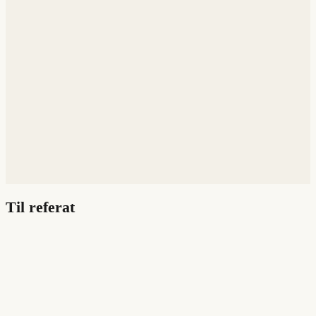
Til referat
Daniel forvandlede vores input til
et poleret, målrettet site i lynfart.
Fire dage efter lancering lå