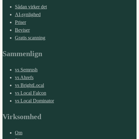
Sådan virker det
AI-synlighed
Priser
Beviser
Gratis scanning
Sammenlign
vs Semrush
vs Ahrefs
vs BrightLocal
vs Local Falcon
vs Local Dominator
Virksomhed
Om