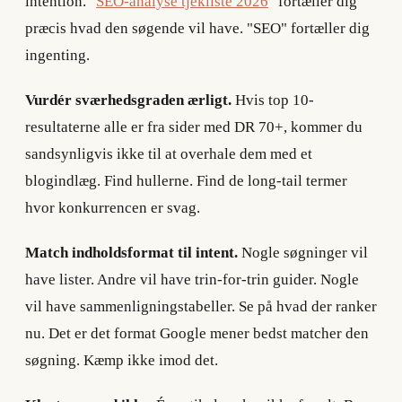
intention. "
SEO-analyse tjekliste 2026
" fortæller dig
præcis hvad den søgende vil have. "SEO" fortæller dig
ingenting.
Vurdér sværhedsgraden ærligt.
Hvis top 10-
resultaterne alle er fra sider med DR 70+, kommer du
sandsynligvis ikke til at overhale dem med et
blogindlæg. Find hullerne. Find de long-tail termer
hvor konkurrencen er svag.
Match indholdsformat til intent.
Nogle søgninger vil
have lister. Andre vil have trin-for-trin guider. Nogle
vil have sammenligningstabeller. Se på hvad der ranker
nu. Det er det format Google mener bedst matcher den
søgning. Kæmp ikke imod det.