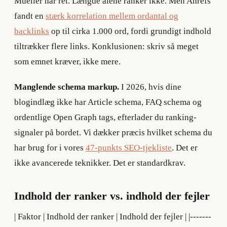
Mueller har ret. Længde alene ranker ikke. Men Ahrefs
fandt en
stærk korrelation mellem ordantal og
backlinks
op til cirka 1.000 ord, fordi grundigt indhold
tiltrækker flere links. Konklusionen: skriv så meget
som emnet kræver, ikke mere.
Manglende schema markup.
I 2026, hvis dine
blogindlæg ikke har Article schema, FAQ schema og
ordentlige Open Graph tags, efterlader du ranking-
signaler på bordet. Vi dækker præcis hvilket schema du
har brug for i vores
47-punkts SEO-tjekliste
. Det er
ikke avancerede teknikker. Det er standardkrav.
Indhold der ranker vs. indhold der fejler
| Faktor | Indhold der ranker | Indhold der fejler | |-------