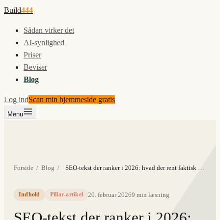
Build
444
Sådan virker det
AI-synlighed
Priser
Beviser
Blog
Log ind
Scan min hjemmeside gratis
Menu
Forside
/
Blog
/
SEO-tekst der ranker i 2026: hvad der rent faktisk virker
20. februar 2026
9
min læsning
Indhold
Pillar-artikel
SEO-tekst der ranker i 2026: