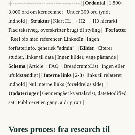
-|-------------------|-------------------| |
Ordantal
| 1.500-
3.000 ord om kerneemner | Under 300 ord tyndt
indhold | |
Struktur
| Klart H1 → H2 → H3 hierarki |
Flad tekstvæg, overskrifter brugt til styling | |
Forfatter
| Reel bio med referencer, LinkedIn | Ingen
forfatterinfo, generisk "admin" | |
Kilder
| Citerer
studier, linker til data | Ingen kilder, vage påstande | |
Schema
| Article + FAQ + BreadcrumbList | Ingen eller
ufuldstændigt | |
Interne links
| 2-3+ links til relateret
indhold | Nul interne links (forældreløs side) | |
Opdateringer
| Gennemgået kvartalsvist, dateModified
sat | Publiceret en gang, aldrig rørt |
Vores proces: fra research til